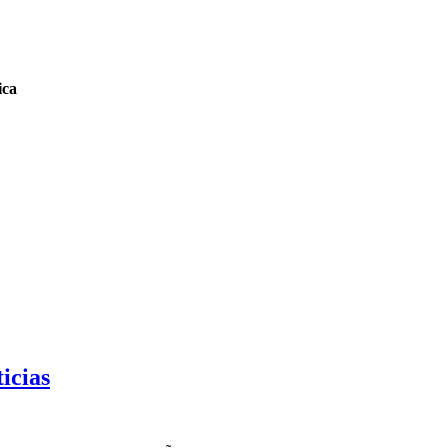
ica
icias