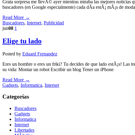
Grata sorpresa me llevÃ© ayer mientras miraba las mejores noticias q
buscadores (en Google especialmente) cada dÃ­a estÃ¡ mÃ¡s de moda, 
Read More →
Buscadores
,
Internet
,
Publicidad
jun
08
1
Elige tu lado
Posted by
Eduard Fernandez
Eres un hombre o eres un friki? Tu decides de que lado estÃ¡s! Las tre
su vida: Montar un robot Escribir un blog Tener un iPhone
Read More →
Gadgets
,
Informatica
,
Internet
Categorías
Buscadores
Gadgets
Informatica
Internet
Libertades