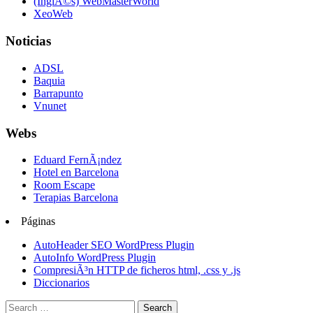
(InglÃ©s) WebMasterWorld
XeoWeb
Noticias
ADSL
Baquia
Barrapunto
Vnunet
Webs
Eduard FernÃ¡ndez
Hotel en Barcelona
Room Escape
Terapias Barcelona
Páginas
AutoHeader SEO WordPress Plugin
AutoInfo WordPress Plugin
CompresiÃ³n HTTP de ficheros html, .css y .js
Diccionarios