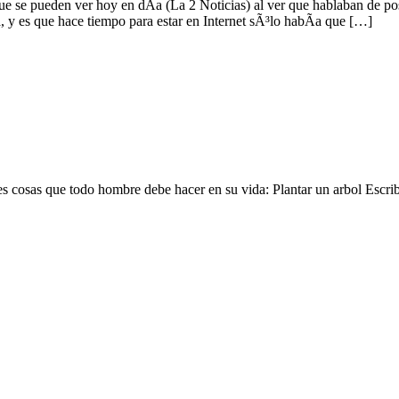
ue se pueden ver hoy en dÃ­a (La 2 Noticias) al ver que hablaban de p
y es que hace tiempo para estar en Internet sÃ³lo habÃ­a que […]
s cosas que todo hombre debe hacer en su vida: Plantar un arbol Escribi