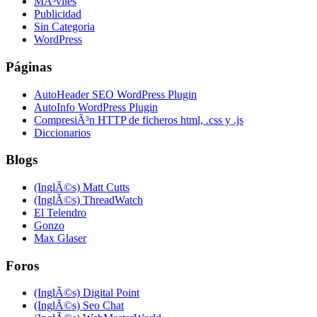
MÃ³viles
Publicidad
Sin Categoria
WordPress
Páginas
AutoHeader SEO WordPress Plugin
AutoInfo WordPress Plugin
CompresiÃ³n HTTP de ficheros html, .css y .js
Diccionarios
Blogs
(InglÃ©s) Matt Cutts
(InglÃ©s) ThreadWatch
El Telendro
Gonzo
Max Glaser
Foros
(InglÃ©s) Digital Point
(InglÃ©s) Seo Chat