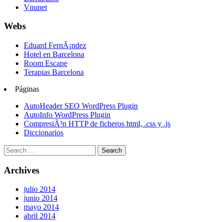
Vnunet
Webs
Eduard FernÃ¡ndez
Hotel en Barcelona
Room Escape
Terapias Barcelona
Páginas
AutoHeader SEO WordPress Plugin
AutoInfo WordPress Plugin
CompresiÃ³n HTTP de ficheros html, .css y .js
Diccionarios
Archives
julio 2014
junio 2014
mayo 2014
abril 2014