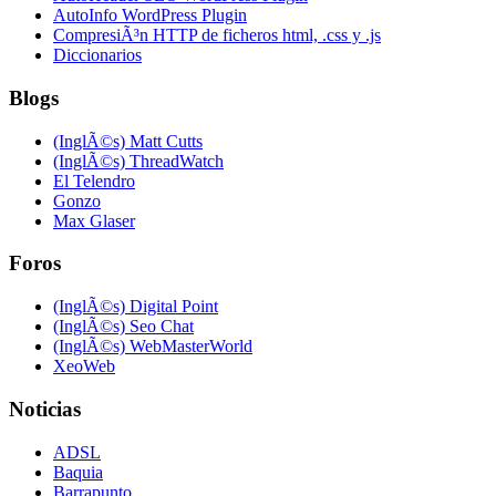
AutoInfo WordPress Plugin
CompresiÃ³n HTTP de ficheros html, .css y .js
Diccionarios
Blogs
(InglÃ©s) Matt Cutts
(InglÃ©s) ThreadWatch
El Telendro
Gonzo
Max Glaser
Foros
(InglÃ©s) Digital Point
(InglÃ©s) Seo Chat
(InglÃ©s) WebMasterWorld
XeoWeb
Noticias
ADSL
Baquia
Barrapunto