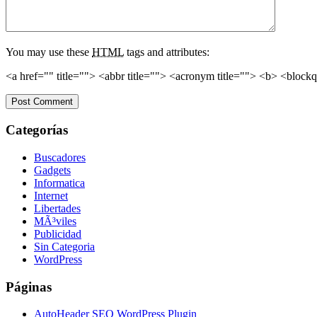
You may use these
HTML
tags and attributes:
<a href="" title=""> <abbr title=""> <acronym title=""> <b> <block
Categorías
Buscadores
Gadgets
Informatica
Internet
Libertades
MÃ³viles
Publicidad
Sin Categoria
WordPress
Páginas
AutoHeader SEO WordPress Plugin