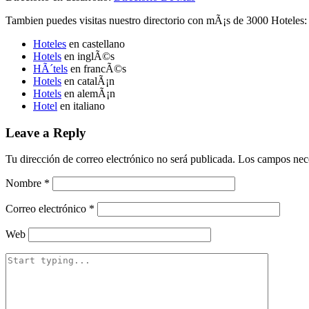
Tambien puedes visitas nuestro directorio con mÃ¡s de 3000 Hoteles:
Hoteles
en castellano
Hotels
en inglÃ©s
HÃ´tels
en francÃ©s
Hotels
en catalÃ¡n
Hotels
en alemÃ¡n
Hotel
en italiano
Leave a Reply
Tu dirección de correo electrónico no será publicada.
Los campos nece
Nombre
*
Correo electrónico
*
Web