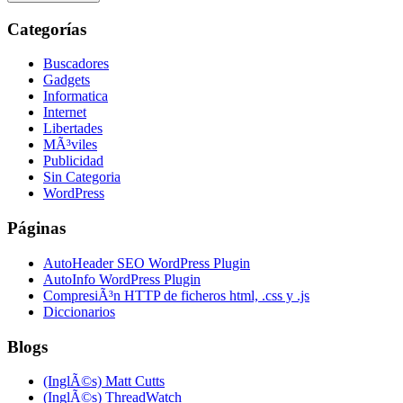
Categorías
Buscadores
Gadgets
Informatica
Internet
Libertades
MÃ³viles
Publicidad
Sin Categoria
WordPress
Páginas
AutoHeader SEO WordPress Plugin
AutoInfo WordPress Plugin
CompresiÃ³n HTTP de ficheros html, .css y .js
Diccionarios
Blogs
(InglÃ©s) Matt Cutts
(InglÃ©s) ThreadWatch