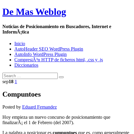
De Mas Weblog
Noticias de Posicionamiento en Buscadores, Internet e
InformÃ¡tica
Inicio
AutoHeader SEO WordPress Plugin
AutoInfo WordPress Plugin
CompresiÃ³n HTTP de ficheros html, .css y .js
Diccionarios
sep
18
1
Compuntoes
Posted by
Eduard Fernandez
Hoy empieza un nuevo concurso de posicionamiento que
finalizarÃ¡ el 1 de Febrero (del 2007).
La palabra a posicionar es
compuntoes
que es, como generalmente