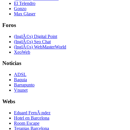
El Telendro
Gonzo
Max Glaser
Foros
(InglÃ©s) Digital Point
(InglÃ©s) Seo Chat
(InglÃ©s) WebMasterWorld
XeoWeb
Noticias
ADSL
Baquia
Barrapunto
Vnunet
Webs
Eduard FernÃ¡ndez
Hotel en Barcelona
Room Escape
Terapias Barcelona