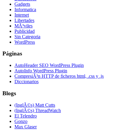
Gadgets
Informatica
Internet
Libertades
MÃ³viles
Publicidad
Sin Categoria
WordPress
Páginas
AutoHeader SEO WordPress Plugin
AutoInfo WordPress Plugin
CompresiÃ³n HTTP de ficheros html, .css y .js
Diccionarios
Blogs
(InglÃ©s) Matt Cutts
(InglÃ©s) ThreadWatch
El Telendro
Gonzo
Max Glaser