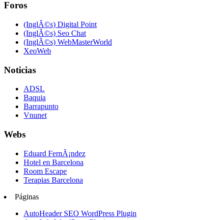
Foros
(InglÃ©s) Digital Point
(InglÃ©s) Seo Chat
(InglÃ©s) WebMasterWorld
XeoWeb
Noticias
ADSL
Baquia
Barrapunto
Vnunet
Webs
Eduard FernÃ¡ndez
Hotel en Barcelona
Room Escape
Terapias Barcelona
Páginas
AutoHeader SEO WordPress Plugin