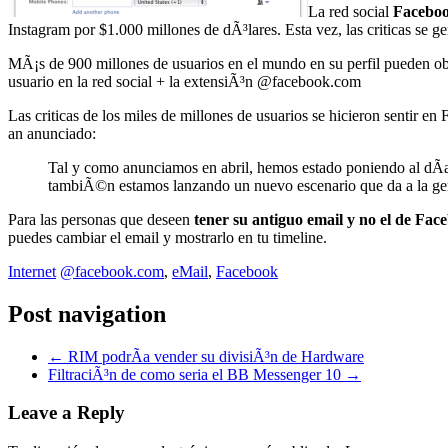
La red social
Facebo
Instagram por $1.000 millones de dÃ³lares. Esta vez, las criticas se g
MÃ¡s de 900 millones de usuarios en el mundo en su perfil pueden ob
usuario en la red social + la extensiÃ³n @facebook.com
Las criticas de los miles de millones de usuarios se hicieron sentir e
an anunciado:
Tal y como anunciamos en abril, hemos estado poniendo al dÃ­a
tambiÃ©n estamos lanzando un nuevo escenario que da a la gente
Para las personas que deseen
tener su antiguo email y no el de Fac
puedes cambiar el email y mostrarlo en tu timeline.
Internet
@facebook.com
,
eMail
,
Facebook
Post navigation
←
RIM podrÃ­a vender su divisiÃ³n de Hardware
FiltraciÃ³n de como seria el BB Messenger 10
→
Leave a Reply