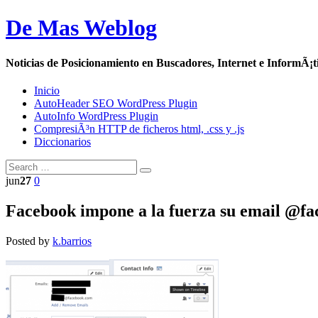
De Mas Weblog
Noticias de Posicionamiento en Buscadores, Internet e InformÃ¡t
Inicio
AutoHeader SEO WordPress Plugin
AutoInfo WordPress Plugin
CompresiÃ³n HTTP de ficheros html, .css y .js
Diccionarios
jun
27
0
Facebook impone a la fuerza su email @f
Posted by
k.barrios