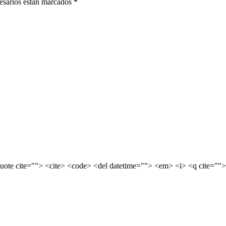
sarios están marcados
*
quote cite=""> <cite> <code> <del datetime=""> <em> <i> <q cite="">