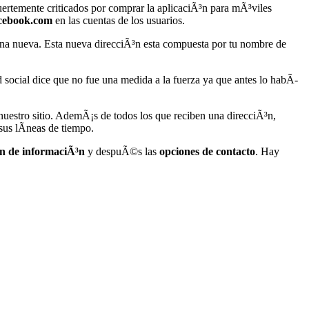
uertemente criticados por comprar la aplicaciÃ³n para mÃ³viles
acebook.com
en las cuentas de los usuarios.
na nueva. Esta nueva direcciÃ³n esta compuesta por tu nombre de
ed social dice que no fue una medida a la fuerza ya que antes lo habÃ­
uestro sitio. AdemÃ¡s de todos los que reciben una direcciÃ³n,
sus lÃ­neas de tiempo.
³n de informaciÃ³n
y despuÃ©s las
opciones de contacto
. Hay