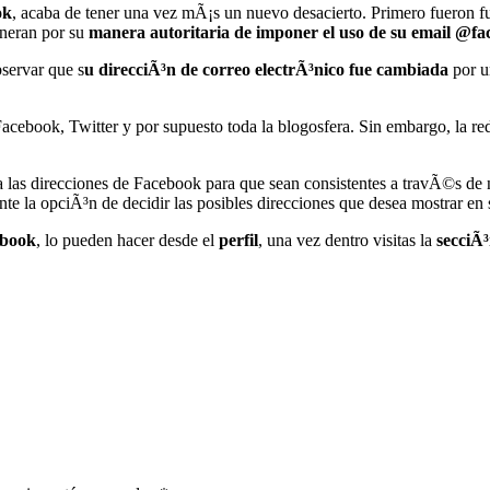
ok
, acaba de tener una vez mÃ¡s un nuevo desacierto. Primero fueron f
eneran por su
manera autoritaria de imponer el uso de su email @f
servar que s
u direcciÃ³n de correo electrÃ³nico fue cambiada
por u
n Facebook, Twitter y por supuesto toda la blogosfera. Sin embargo, la r
 las direcciones de Facebook para que sean consistentes a travÃ©s de n
 la opciÃ³n de decidir las posibles direcciones que desea mostrar en 
ebook
, lo pueden hacer desde el
perfil
, una vez dentro visitas la
secciÃ