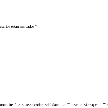
sarios están marcados
*
quote cite=""> <cite> <code> <del datetime=""> <em> <i> <q cite="">