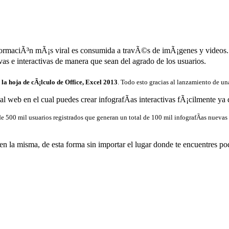
nformaciÃ³n mÃ¡s viral es consumida a travÃ©s de imÃ¡genes y videos. L
s e interactivas de manera que sean del agrado de los usuarios.
 la hoja de cÃ¡lculo de Office, Excel 2013
. Todo esto gracias al lanzamiento de un
 web en el cual puedes crear infografÃ­as interactivas fÃ¡cilmente ya 
de 500 mil usuarios registrados que generan un total de 100 mil infografÃ­as nueva
en la misma, de esta forma sin importar el lugar donde te encuentres p