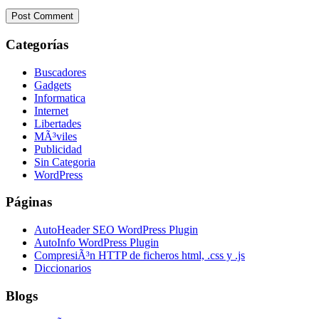
Categorías
Buscadores
Gadgets
Informatica
Internet
Libertades
MÃ³viles
Publicidad
Sin Categoria
WordPress
Páginas
AutoHeader SEO WordPress Plugin
AutoInfo WordPress Plugin
CompresiÃ³n HTTP de ficheros html, .css y .js
Diccionarios
Blogs