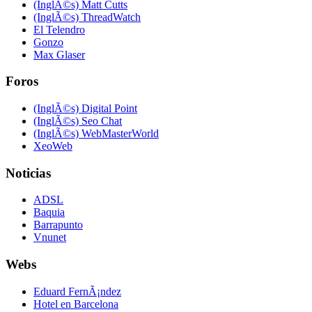
(InglÃ©s) Matt Cutts
(InglÃ©s) ThreadWatch
El Telendro
Gonzo
Max Glaser
Foros
(InglÃ©s) Digital Point
(InglÃ©s) Seo Chat
(InglÃ©s) WebMasterWorld
XeoWeb
Noticias
ADSL
Baquia
Barrapunto
Vnunet
Webs
Eduard FernÃ¡ndez
Hotel en Barcelona