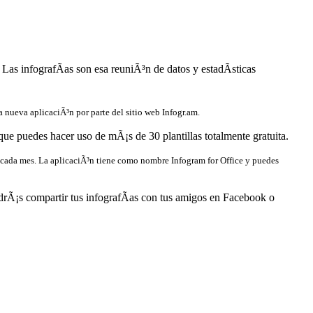
as infografÃ­as son esa reuniÃ³n de datos y estadÃ­sticas
a nueva aplicaciÃ³n por parte del sitio web Infogr.am.
que puedes hacer uso de mÃ¡s de 30 plantillas totalmente gratuita.
s cada mes. La aplicaciÃ³n tiene como nombre Infogram for Office y puedes
odrÃ¡s compartir tus infografÃ­as con tus amigos en Facebook o