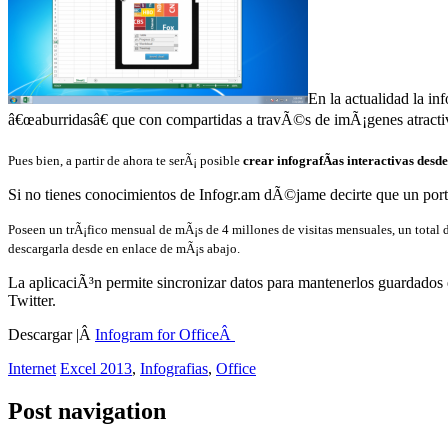
En la actualidad la i
â€œaburridasâ€ que con compartidas a travÃ©s de imÃ¡genes atractiva
Pues bien, a partir de ahora te serÃ¡ posible
crear infografÃ­as interactivas desde
Si no tienes conocimientos de Infogr.am dÃ©jame decirte que un portal
Poseen un trÃ¡fico mensual de mÃ¡s de 4 millones de visitas mensuales, un total 
descargarla desde en enlace de mÃ¡s abajo.
La aplicaciÃ³n permite sincronizar datos para mantenerlos guardados 
Twitter.
Descargar |Â
Infogram for OfficeÂ
Internet
Excel 2013
,
Infografias
,
Office
Post navigation