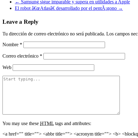
←
Samsung sigue imparable y supera en utilidades a Apple
El robot â€œAtlasâ€ desarrollado por el pentÃ¡gono
→
Leave a Reply
Tu dirección de correo electrónico no será publicada.
Los campos nece
Nombre
*
Correo electrónico
*
Web
You may use these
HTML
tags and attributes:
<a href="" title=""> <abbr title=""> <acronym title=""> <b> <block