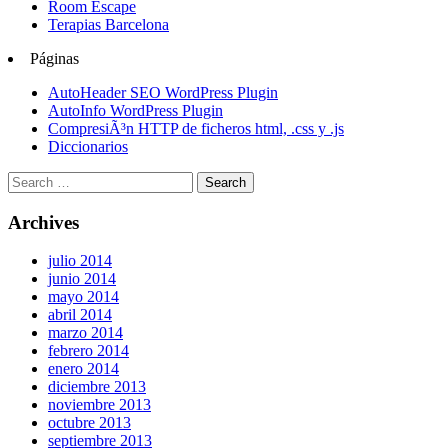
Room Escape
Terapias Barcelona
Páginas
AutoHeader SEO WordPress Plugin
AutoInfo WordPress Plugin
CompresiÃ³n HTTP de ficheros html, .css y .js
Diccionarios
Archives
julio 2014
junio 2014
mayo 2014
abril 2014
marzo 2014
febrero 2014
enero 2014
diciembre 2013
noviembre 2013
octubre 2013
septiembre 2013