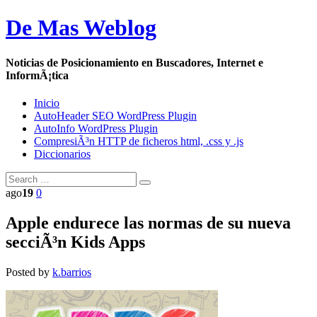
De Mas Weblog
Noticias de Posicionamiento en Buscadores, Internet e
InformÃ¡tica
Inicio
AutoHeader SEO WordPress Plugin
AutoInfo WordPress Plugin
CompresiÃ³n HTTP de ficheros html, .css y .js
Diccionarios
ago
19
0
Apple endurece las normas de su nueva
secciÃ³n Kids Apps
Posted by
k.barrios