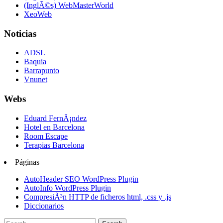
(InglÃ©s) WebMasterWorld
XeoWeb
Noticias
ADSL
Baquia
Barrapunto
Vnunet
Webs
Eduard FernÃ¡ndez
Hotel en Barcelona
Room Escape
Terapias Barcelona
Páginas
AutoHeader SEO WordPress Plugin
AutoInfo WordPress Plugin
CompresiÃ³n HTTP de ficheros html, .css y .js
Diccionarios