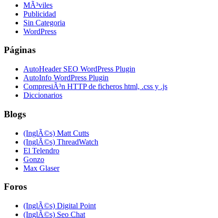
MÃ³viles
Publicidad
Sin Categoria
WordPress
Páginas
AutoHeader SEO WordPress Plugin
AutoInfo WordPress Plugin
CompresiÃ³n HTTP de ficheros html, .css y .js
Diccionarios
Blogs
(InglÃ©s) Matt Cutts
(InglÃ©s) ThreadWatch
El Telendro
Gonzo
Max Glaser
Foros
(InglÃ©s) Digital Point
(InglÃ©s) Seo Chat