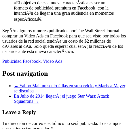
«El objetivo de esta nueva caracterÃ­stica es ser un
formato de publicidad premium en Facebook, con la
intenciÃ³n de llegar a una gran audiencia en momentos
especÃ­ficos.â€
SegÃºn algunos rumores publicados por The Wall Street Journal
comprar un Video Ads en Facebook para que sea visto por todos los
usuarios de la red social tendrÃ­a un costo de $2 millones de
dÃ³lares al dÃ­a. Solo queda esperar cual serÃ¡ la reacciÃ³n de los
usuarios ante esta nueva caracterÃ­stica.
Publicidad
Facebook
,
Video Ads
Post navigation
←
Yahoo Mail presento fallas en su servicio y Marissa Mayer
se disculpa
En Julio de 2014 llegarÃ¡ el juego Star Wars: Attack
Squadrons
→
Leave a Reply
Tu dirección de correo electrónico no será publicada.
Los campos
necesarios están marcados
*