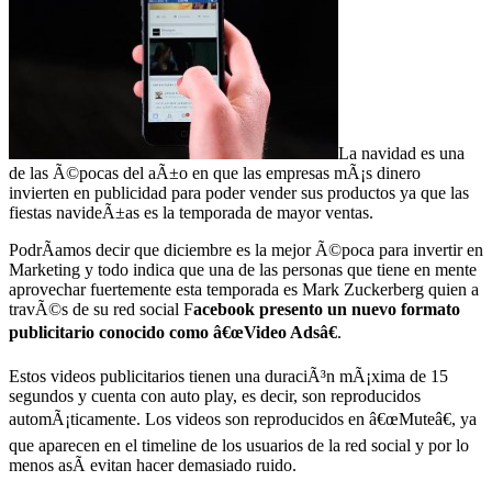
La navidad es una
de las Ã©pocas del aÃ±o en que las empresas mÃ¡s dinero
invierten en publicidad para poder vender sus productos ya que las
fiestas navideÃ±as es la temporada de mayor ventas.
PodrÃ­amos decir que diciembre es la mejor Ã©poca para invertir en
Marketing y todo indica que una de las personas que tiene en mente
aprovechar fuertemente esta temporada es Mark Zuckerberg quien a
travÃ©s de su red social F
acebook presento un nuevo formato
publicitario conocido como â€œVideo Adsâ€
.
Estos videos publicitarios tienen una duraciÃ³n mÃ¡xima de 15
segundos y cuenta con auto play, es decir, son reproducidos
automÃ¡ticamente. Los videos son reproducidos en â€œMuteâ€, ya
que aparecen en el timeline de los usuarios de la red social y por lo
menos asÃ­ evitan hacer demasiado ruido.