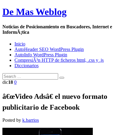
De Mas Weblog
Noticias de Posicionamiento en Buscadores, Internet e
InformÃ¡tica
Inicio
AutoHeader SEO WordPress Plugin
AutoInfo WordPress Plugin
CompresiÃ³n HTTP de ficheros html, .css y .js
Diccionarios
dic
18
0
â€œVideo Adsâ€ el nuevo formato
publicitario de Facebook
Posted by
k.barrios