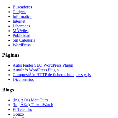
Buscadores
Gadgets
Informatica
Internet
Libertades
MÃ³viles
Publicidad
Sin Categoria
WordPress
Páginas
AutoHeader SEO WordPress Plugin
AutoInfo WordPress Plugin
CompresiÃ³n HTTP de ficheros html, .css y .js
Diccionarios
Blogs
(InglÃ©s) Matt Cutts
(InglÃ©s) ThreadWatch
El Telendro
Gonzo