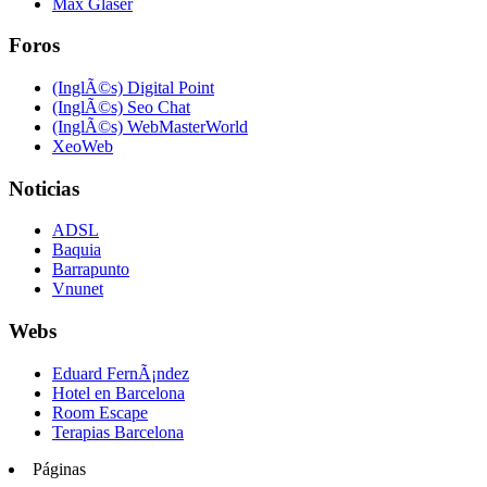
Max Glaser
Foros
(InglÃ©s) Digital Point
(InglÃ©s) Seo Chat
(InglÃ©s) WebMasterWorld
XeoWeb
Noticias
ADSL
Baquia
Barrapunto
Vnunet
Webs
Eduard FernÃ¡ndez
Hotel en Barcelona
Room Escape
Terapias Barcelona
Páginas