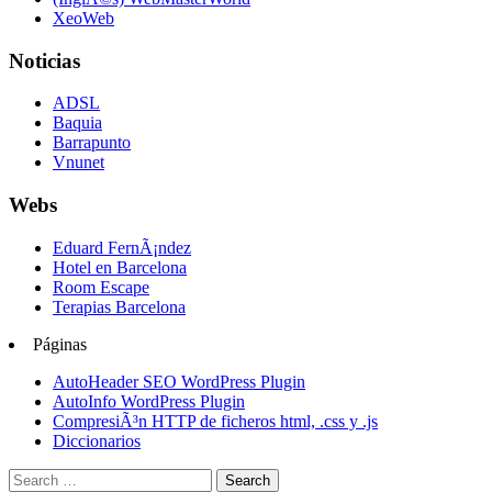
XeoWeb
Noticias
ADSL
Baquia
Barrapunto
Vnunet
Webs
Eduard FernÃ¡ndez
Hotel en Barcelona
Room Escape
Terapias Barcelona
Páginas
AutoHeader SEO WordPress Plugin
AutoInfo WordPress Plugin
CompresiÃ³n HTTP de ficheros html, .css y .js
Diccionarios