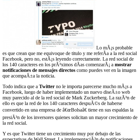
Lo mÃ¡s probable
es que crean que me equivoque de titulo y me referÃ­a a la red social
Facebook, pero no, estÃ¡s leyendo correctamente. La red social de
los 140 caracteres en los prÃ³ximos dÃ­as comenzarÃ¡ a
mostrar
notificaciones de mensajes directos
como puedes ver en la imagen
que acompaÃ±a la noticia.
Todo indica que a
Twitter
no le importa parecerse mucho mÃ¡s a
Facebook, luego de haber implementado un nuevo diseÃ±o web
muy parecido al de la red social de Mark Zuckerberg. La razÃ³n de
ello es que la red de los 140 caracteres despuÃ©s de haberse
convertido en una empresa de â€œBolsaâ€ tiene en sus espaldas la
presiÃ³n de los inversores quienes solicitan un mayor crecimiento de
la red social.
Y es que Twitter tiene un crecimiento muy por debajo de las
expectativas de Wall Street. La implementaciÃ³n de notificaciones