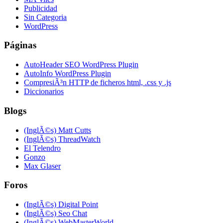
Publicidad
Sin Categoria
WordPress
Páginas
AutoHeader SEO WordPress Plugin
AutoInfo WordPress Plugin
CompresiÃ³n HTTP de ficheros html, .css y .js
Diccionarios
Blogs
(InglÃ©s) Matt Cutts
(InglÃ©s) ThreadWatch
El Telendro
Gonzo
Max Glaser
Foros
(InglÃ©s) Digital Point
(InglÃ©s) Seo Chat
(InglÃ©s) WebMasterWorld