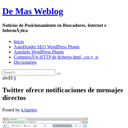
De Mas Weblog
Noticias de Posicionamiento en Buscadores, Internet e
InformÃ¡tica
Inicio
AutoHeader SEO WordPress Plugin
AutoInfo WordPress Plugin
CompresiÃ³n HTTP de ficheros html, .css y .js
Diccionarios
abr
15
0
Twitter ofrece notificaciones de mensajes
directos
Posted by
k.barrios