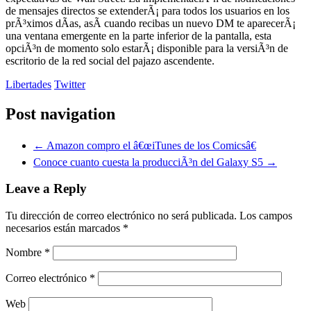
de mensajes directos se extenderÃ¡ para todos los usuarios en los
prÃ³ximos dÃ­as, asÃ­ cuando recibas un nuevo DM te aparecerÃ¡
una ventana emergente en la parte inferior de la pantalla, esta
opciÃ³n de momento solo estarÃ¡ disponible para la versiÃ³n de
escritorio de la red social del pajazo ascendente.
Libertades
Twitter
Post navigation
←
Amazon compro el â€œiTunes de los Comicsâ€
Conoce cuanto cuesta la producciÃ³n del Galaxy S5
→
Leave a Reply
Tu dirección de correo electrónico no será publicada.
Los campos
necesarios están marcados
*
Nombre
*
Correo electrónico
*
Web