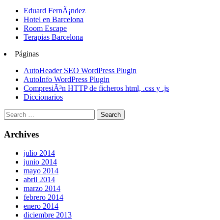
Eduard FernÃ¡ndez
Hotel en Barcelona
Room Escape
Terapias Barcelona
Páginas
AutoHeader SEO WordPress Plugin
AutoInfo WordPress Plugin
CompresiÃ³n HTTP de ficheros html, .css y .js
Diccionarios
Archives
julio 2014
junio 2014
mayo 2014
abril 2014
marzo 2014
febrero 2014
enero 2014
diciembre 2013