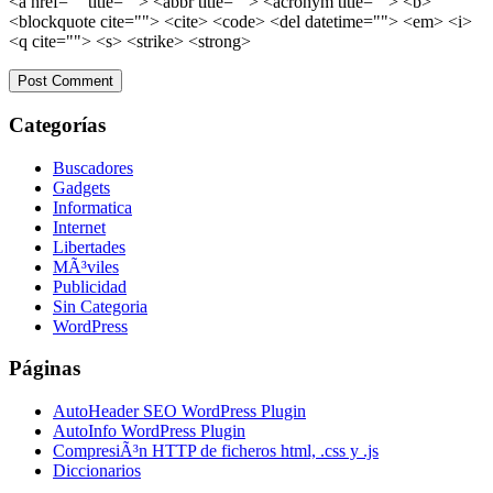
<a href="" title=""> <abbr title=""> <acronym title=""> <b>
<blockquote cite=""> <cite> <code> <del datetime=""> <em> <i>
<q cite=""> <s> <strike> <strong>
Categorías
Buscadores
Gadgets
Informatica
Internet
Libertades
MÃ³viles
Publicidad
Sin Categoria
WordPress
Páginas
AutoHeader SEO WordPress Plugin
AutoInfo WordPress Plugin
CompresiÃ³n HTTP de ficheros html, .css y .js
Diccionarios