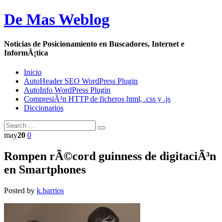
De Mas Weblog
Noticias de Posicionamiento en Buscadores, Internet e
InformÃ¡tica
Inicio
AutoHeader SEO WordPress Plugin
AutoInfo WordPress Plugin
CompresiÃ³n HTTP de ficheros html, .css y .js
Diccionarios
may
20
0
Rompen rÃ©cord guinness de digitaciÃ³n
en Smartphones
Posted by
k.barrios