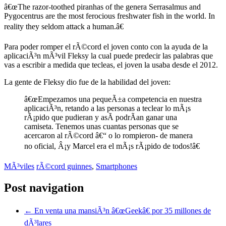
â€œThe razor-toothed piranhas of the genera Serrasalmus and
Pygocentrus are the most ferocious freshwater fish in the world. In
reality they seldom attack a human.â€
Para poder romper el rÃ©cord el joven conto con la ayuda de la
aplicaciÃ³n mÃ³vil Fleksy la cual puede predecir las palabras que
vas a escribir a medida que tecleas, el joven la usaba desde el 2012.
La gente de Fleksy dio fue de la habilidad del joven:
â€œEmpezamos una pequeÃ±a competencia en nuestra
aplicaciÃ³n, retando a las personas a teclear lo mÃ¡s
rÃ¡pido que pudieran y asÃ­ podrÃ­an ganar una
camiseta. Tenemos unas cuantas personas que se
acercaron al rÃ©cord â€“ o lo rompieron- de manera
no oficial, Â¡y Marcel era el mÃ¡s rÃ¡pido de todos!â€
MÃ³viles
rÃ©cord guinnes
,
Smartphones
Post navigation
←
En venta una mansiÃ³n â€œGeekâ€ por 35 millones de
dÃ³lares