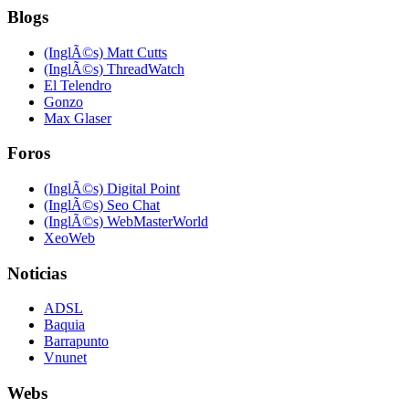
Blogs
(InglÃ©s) Matt Cutts
(InglÃ©s) ThreadWatch
El Telendro
Gonzo
Max Glaser
Foros
(InglÃ©s) Digital Point
(InglÃ©s) Seo Chat
(InglÃ©s) WebMasterWorld
XeoWeb
Noticias
ADSL
Baquia
Barrapunto
Vnunet
Webs