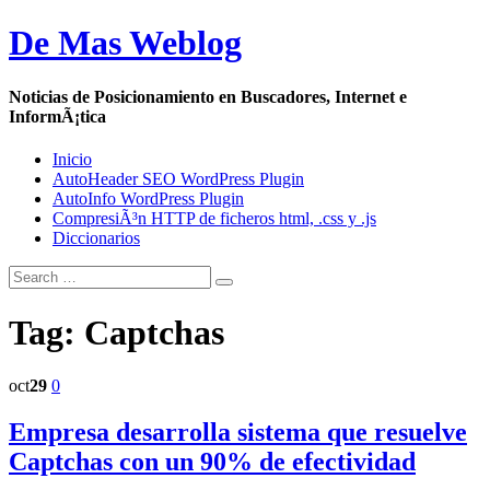
De Mas Weblog
Noticias de Posicionamiento en Buscadores, Internet e
InformÃ¡tica
Inicio
AutoHeader SEO WordPress Plugin
AutoInfo WordPress Plugin
CompresiÃ³n HTTP de ficheros html, .css y .js
Diccionarios
Tag: Captchas
oct
29
0
Empresa desarrolla sistema que resuelve
Captchas con un 90% de efectividad