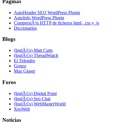
Páginas
AutoHeader SEO WordPress Plugin
AutoInfo WordPress Plugin
CompresiÃ³n HTTP de ficheros html, .css y .js
Diccionarios
Blogs
(InglÃ©s) Matt Cutts
(InglÃ©s) ThreadWatch
El Telendro
Gonzo
Max Glaser
Foros
(InglÃ©s) Digital Point
(InglÃ©s) Seo Chat
(InglÃ©s) WebMasterWorld
XeoWeb
Noticias