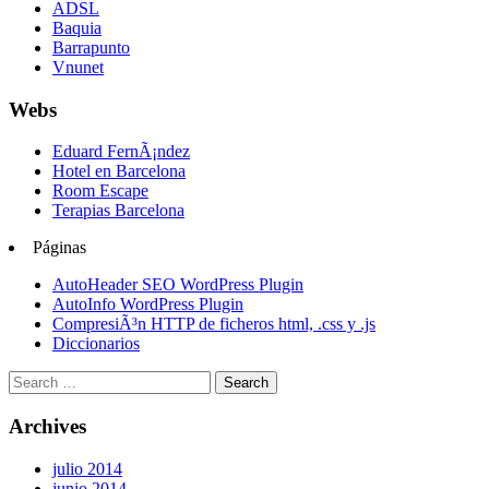
ADSL
Baquia
Barrapunto
Vnunet
Webs
Eduard FernÃ¡ndez
Hotel en Barcelona
Room Escape
Terapias Barcelona
Páginas
AutoHeader SEO WordPress Plugin
AutoInfo WordPress Plugin
CompresiÃ³n HTTP de ficheros html, .css y .js
Diccionarios
Archives
julio 2014
junio 2014