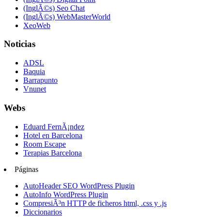
(InglÃ©s) Seo Chat
(InglÃ©s) WebMasterWorld
XeoWeb
Noticias
ADSL
Baquia
Barrapunto
Vnunet
Webs
Eduard FernÃ¡ndez
Hotel en Barcelona
Room Escape
Terapias Barcelona
Páginas
AutoHeader SEO WordPress Plugin
AutoInfo WordPress Plugin
CompresiÃ³n HTTP de ficheros html, .css y .js
Diccionarios