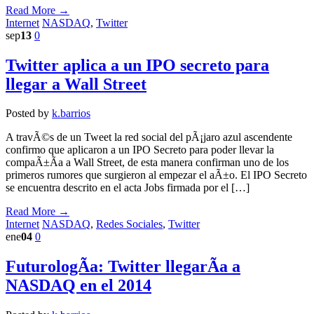
Read More →
Internet
NASDAQ
,
Twitter
sep
13
0
Twitter aplica a un IPO secreto para
llegar a Wall Street
Posted by
k.barrios
A travÃ©s de un Tweet la red social del pÃ¡jaro azul ascendente
confirmo que aplicaron a un IPO Secreto para poder llevar la
compaÃ±Ã­a a Wall Street, de esta manera confirman uno de los
primeros rumores que surgieron al empezar el aÃ±o. El IPO Secreto
se encuentra descrito en el acta Jobs firmada por el […]
Read More →
Internet
NASDAQ
,
Redes Sociales
,
Twitter
ene
04
0
FuturologÃ­a: Twitter llegarÃ­a a
NASDAQ en el 2014