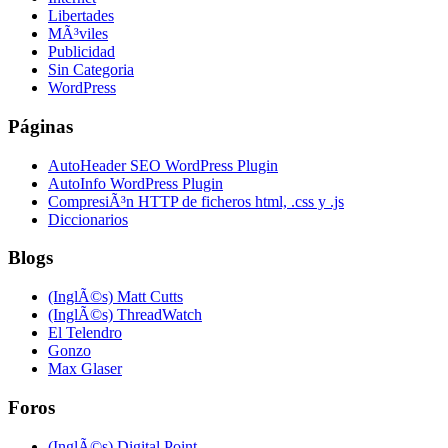
Libertades
MÃ³viles
Publicidad
Sin Categoria
WordPress
Páginas
AutoHeader SEO WordPress Plugin
AutoInfo WordPress Plugin
CompresiÃ³n HTTP de ficheros html, .css y .js
Diccionarios
Blogs
(InglÃ©s) Matt Cutts
(InglÃ©s) ThreadWatch
El Telendro
Gonzo
Max Glaser
Foros
(InglÃ©s) Digital Point