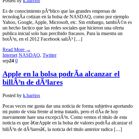
Posted by
k.barrios
Es de conocimiento pÃºblico que las grandes empresas de
tecnologÃ­a cotizan en la bolsa de NASDAQ, como por ejemplo
Yahoo, Google, Apple, Microsoft, etc. Sin embargo, tambiÃ©n es
un hecho factico que las redes sociales que hicieron una oferta
publica inicial solo han percibido fracasos. Para la muestra un
botÃ³n, en el 2012 Facebook saliÃ³ […]
Read More →
Internet
NASDAQ
,
Twitter
sep
24
0
Apple en la bolsa podrÃ­a alcanzar el
billÃ³n de dÃ³lares
Posted by
k.barrios
Pocas veces me gusta dar una noticia de forma subjetiva aportando
mi punto de vista frente al tema tratado, pero el dÃ­a de hoy
nuevamente hare una excepciÃ³n. Como vemos el titulo de esta
noticia es que â€œApple en la bolsa de valores podrÃ­a alcanzar el
billÃ³n de dÃ³laresâ€, la noticia del titulo anterior radica […]