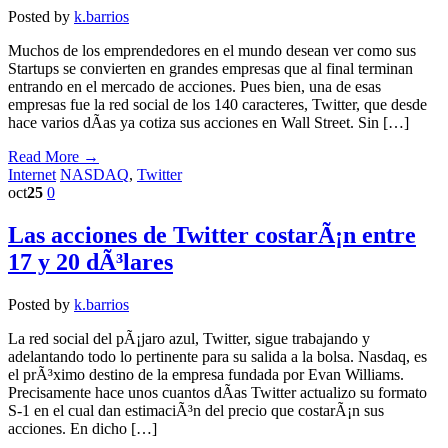
Posted by
k.barrios
Muchos de los emprendedores en el mundo desean ver como sus
Startups se convierten en grandes empresas que al final terminan
entrando en el mercado de acciones. Pues bien, una de esas
empresas fue la red social de los 140 caracteres, Twitter, que desde
hace varios dÃ­as ya cotiza sus acciones en Wall Street. Sin […]
Read More →
Internet
NASDAQ
,
Twitter
oct
25
0
Las acciones de Twitter costarÃ¡n entre
17 y 20 dÃ³lares
Posted by
k.barrios
La red social del pÃ¡jaro azul, Twitter, sigue trabajando y
adelantando todo lo pertinente para su salida a la bolsa. Nasdaq, es
el prÃ³ximo destino de la empresa fundada por Evan Williams.
Precisamente hace unos cuantos dÃ­as Twitter actualizo su formato
S-1 en el cual dan estimaciÃ³n del precio que costarÃ¡n sus
acciones. En dicho […]