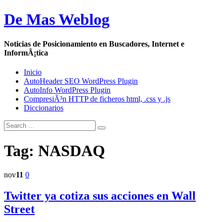
De Mas Weblog
Noticias de Posicionamiento en Buscadores, Internet e
InformÃ¡tica
Inicio
AutoHeader SEO WordPress Plugin
AutoInfo WordPress Plugin
CompresiÃ³n HTTP de ficheros html, .css y .js
Diccionarios
Tag: NASDAQ
nov
11
0
Twitter ya cotiza sus acciones en Wall
Street