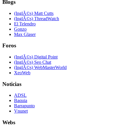
Blogs
(InglÃ©s) Matt Cutts
(InglÃ©s) ThreadWatch
El Telendro
Gonzo
Max Glaser
Foros
(InglÃ©s) Digital Point
(InglÃ©s) Seo Chat
(InglÃ©s) WebMasterWorld
XeoWeb
Noticias
ADSL
Baquia
Barrapunto
Vnunet
Webs