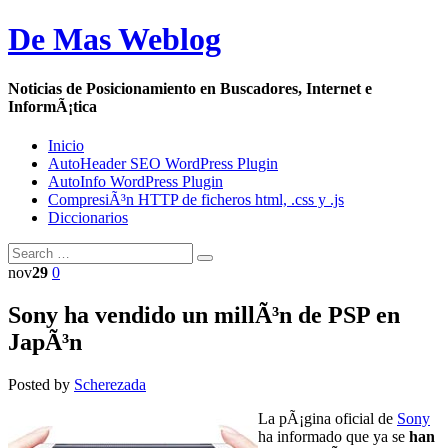
De Mas Weblog
Noticias de Posicionamiento en Buscadores, Internet e
InformÃ¡tica
Inicio
AutoHeader SEO WordPress Plugin
AutoInfo WordPress Plugin
CompresiÃ³n HTTP de ficheros html, .css y .js
Diccionarios
nov
29
0
Sony ha vendido un millÃ³n de PSP en
JapÃ³n
Posted by
Scherezada
La pÃ¡gina oficial de
Sony
ha informado que ya se
han