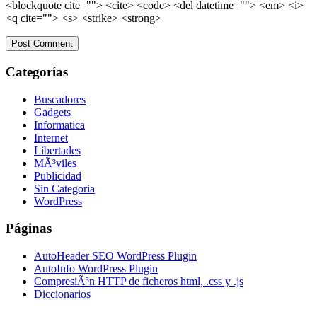
<blockquote cite=""> <cite> <code> <del datetime=""> <em> <i>
<q cite=""> <s> <strike> <strong>
Categorías
Buscadores
Gadgets
Informatica
Internet
Libertades
MÃ³viles
Publicidad
Sin Categoria
WordPress
Páginas
AutoHeader SEO WordPress Plugin
AutoInfo WordPress Plugin
CompresiÃ³n HTTP de ficheros html, .css y .js
Diccionarios