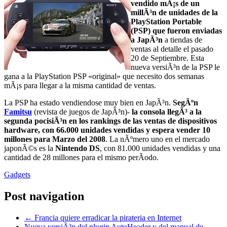
vendido mÃ¡s de un
millÃ³n de unidades de la
PlayStation Portable
(PSP) que fueron enviadas
a JapÃ³n
a tiendas de
ventas al detalle el pasado
20 de Septiembre. Esta
nueva versiÃ³n de la PSP le
gana a la PlayStation PSP «original» que necesito dos semanas
mÃ¡s para llegar a la misma cantidad de ventas.
La PSP ha estado vendiendose muy bien en JapÃ³n.
SegÃºn
Famitsu
(revista de juegos de JapÃ³n)-
la consola llegÃ³ a la
segunda pocisiÃ³n en los rankings de las ventas de dispositivos
hardware, con 66.000 unidades vendidas y espera vender 10
millones para Marzo del 2008
. La nÃºmero uno en el mercado
japonÃ©s es la
Nintendo DS
, con 81.000 unidades vendidas y una
cantidad de 28 millones para el mismo perÃ­odo.
Gadgets
Post navigation
←
Francia quiere erradicar la pirateria en Internet
Nueva versiÃ³n del plugin AutoHeader y del manual de