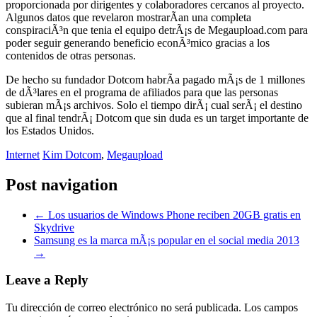
proporcionada por dirigentes y colaboradores cercanos al proyecto.
Algunos datos que revelaron mostrarÃ­an una completa
conspiraciÃ³n que tenia el equipo detrÃ¡s de Megaupload.com para
poder seguir generando beneficio econÃ³mico gracias a los
contenidos de otras personas.
De hecho su fundador Dotcom habrÃ­a pagado mÃ¡s de 1 millones
de dÃ³lares en el programa de afiliados para que las personas
subieran mÃ¡s archivos. Solo el tiempo dirÃ¡ cual serÃ¡ el destino
que al final tendrÃ¡ Dotcom que sin duda es un target importante de
los Estados Unidos.
Internet
Kim Dotcom
,
Megaupload
Post navigation
←
Los usuarios de Windows Phone reciben 20GB gratis en
Skydrive
Samsung es la marca mÃ¡s popular en el social media 2013
→
Leave a Reply
Tu dirección de correo electrónico no será publicada.
Los campos