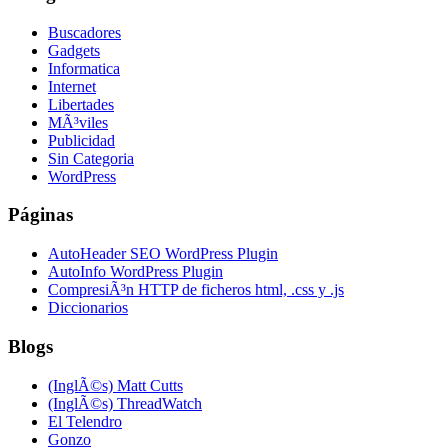
Buscadores
Gadgets
Informatica
Internet
Libertades
MÃ³viles
Publicidad
Sin Categoria
WordPress
Páginas
AutoHeader SEO WordPress Plugin
AutoInfo WordPress Plugin
CompresiÃ³n HTTP de ficheros html, .css y .js
Diccionarios
Blogs
(InglÃ©s) Matt Cutts
(InglÃ©s) ThreadWatch
El Telendro
Gonzo