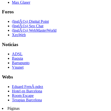
Max Glaser
Foros
(InglÃ©s) Digital Point
(InglÃ©s) Seo Chat
(InglÃ©s) WebMasterWorld
XeoWeb
Noticias
ADSL
Baquia
Barrapunto
Vnunet
Webs
Eduard FernÃ¡ndez
Hotel en Barcelona
Room Escape
Terapias Barcelona
Páginas