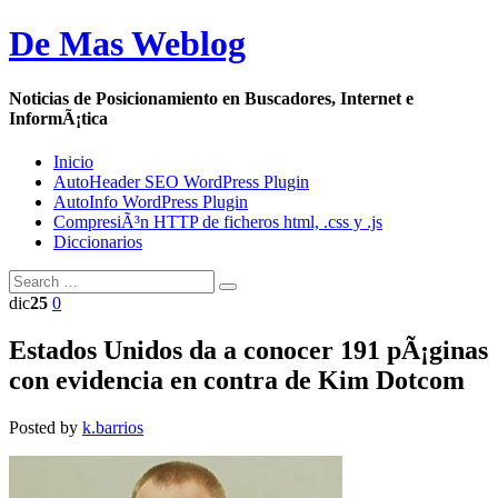
De Mas Weblog
Noticias de Posicionamiento en Buscadores, Internet e
InformÃ¡tica
Inicio
AutoHeader SEO WordPress Plugin
AutoInfo WordPress Plugin
CompresiÃ³n HTTP de ficheros html, .css y .js
Diccionarios
dic
25
0
Estados Unidos da a conocer 191 pÃ¡ginas
con evidencia en contra de Kim Dotcom
Posted by
k.barrios