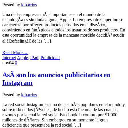
Posted by
k.barrios
Una de las empresas mÃ¡s importantes en el mundo de la
tecnologÃ­a es sin duda alguna, Apple. La empresa de Cupertino se
caracteriza por ofrecer productos pensados en el diseÃ±o,
convirtiendo en fanÃ¡ticos a todos los usuarios de sus productos. En
esta oportunidad la empresa de la manzana mordida decidiÃ³ acudir
al â€œfeelingâ€ de las […]
Read More →
Internet
Apple
,
iPad
,
Publicidad
nov
04
0
AsÃ­ son los anuncios publicitarios en
Instagram
Posted by
k.barrios
La red social Instagram es una de las mÃ¡s populares en el mundo y
sobre todo en los jÃ³venes, de hecho esta fue una de las cuantas
razones por la cual la red social Facebook la compro por $1.000
millones de dÃ³lares. Sin embargo, en su momento la gran
deficiencia que presentaba la red social […]