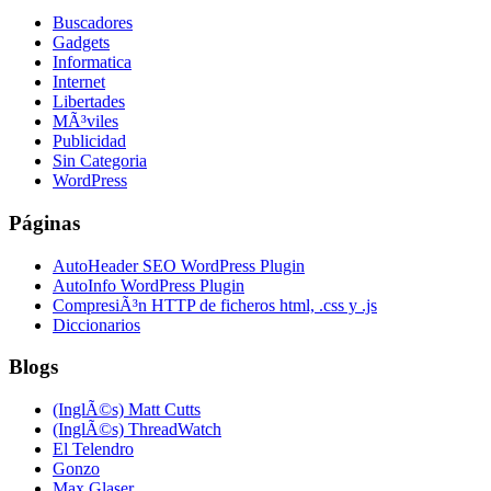
Buscadores
Gadgets
Informatica
Internet
Libertades
MÃ³viles
Publicidad
Sin Categoria
WordPress
Páginas
AutoHeader SEO WordPress Plugin
AutoInfo WordPress Plugin
CompresiÃ³n HTTP de ficheros html, .css y .js
Diccionarios
Blogs
(InglÃ©s) Matt Cutts
(InglÃ©s) ThreadWatch
El Telendro
Gonzo
Max Glaser