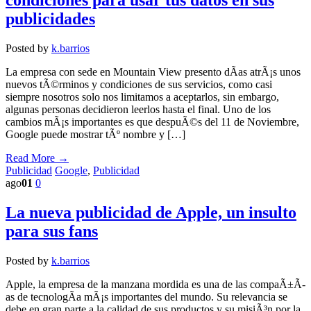
condiciones para usar tus datos en sus
publicidades
Posted by
k.barrios
La empresa con sede en Mountain View presento dÃ­as atrÃ¡s unos
nuevos tÃ©rminos y condiciones de sus servicios, como casi
siempre nosotros solo nos limitamos a aceptarlos, sin embargo,
algunas personas decidieron leerlos hasta el final. Uno de los
cambios mÃ¡s importantes es que despuÃ©s del 11 de Noviembre,
Google puede mostrar tÃº nombre y […]
Read More →
Publicidad
Google
,
Publicidad
ago
01
0
La nueva publicidad de Apple, un insulto
para sus fans
Posted by
k.barrios
Apple, la empresa de la manzana mordida es una de las compaÃ±Ã­
as de tecnologÃ­a mÃ¡s importantes del mundo. Su relevancia se
debe en gran parte a la calidad de sus productos y su misiÃ³n por la