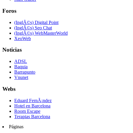
Foros
(InglÃ©s) Digital Point
(InglÃ©s) Seo Chat
(InglÃ©s) WebMasterWorld
XeoWeb
Noticias
ADSL
Baquia
Barrapunto
Vnunet
Webs
Eduard FernÃ¡ndez
Hotel en Barcelona
Room Escape
Terapias Barcelona
Páginas