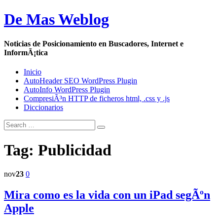
De Mas Weblog
Noticias de Posicionamiento en Buscadores, Internet e
InformÃ¡tica
Inicio
AutoHeader SEO WordPress Plugin
AutoInfo WordPress Plugin
CompresiÃ³n HTTP de ficheros html, .css y .js
Diccionarios
Tag: Publicidad
nov
23
0
Mira como es la vida con un iPad segÃºn
Apple