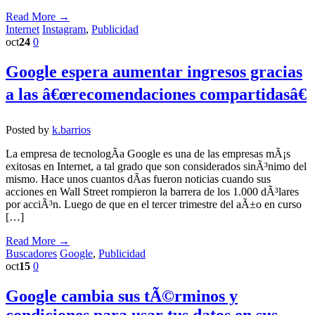
Read More →
Internet
Instagram
,
Publicidad
oct
24
0
Google espera aumentar ingresos gracias
a las â€œrecomendaciones compartidasâ€
Posted by
k.barrios
La empresa de tecnologÃ­a Google es una de las empresas mÃ¡s
exitosas en Internet, a tal grado que son considerados sinÃ³nimo del
mismo. Hace unos cuantos dÃ­as fueron noticias cuando sus
acciones en Wall Street rompieron la barrera de los 1.000 dÃ³lares
por acciÃ³n. Luego de que en el tercer trimestre del aÃ±o en curso
[…]
Read More →
Buscadores
Google
,
Publicidad
oct
15
0
Google cambia sus tÃ©rminos y